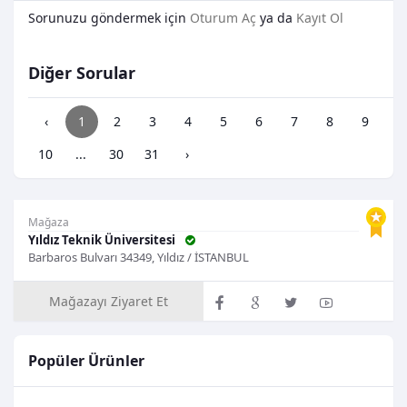
Sorunuzu göndermek için
Oturum Aç
ya da
Kayıt Ol
Diğer Sorular
‹
1
2
3
4
5
6
7
8
9
10
...
30
31
›
Mağaza
Yıldız Teknik Üniversitesi
Barbaros Bulvarı 34349, Yıldız / İSTANBUL
Mağazayı Ziyaret Et
Popüler Ürünler