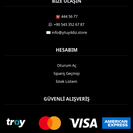
BIZE ULAŞIN
☎️ 444 56 77
️ +90 543 352 67 87
✉️
info@ytuyildiz.store
HESABIM
Oturum Aç
Sipariş Geçmişi
İstek Listem
GÜVENLI ALIŞVERIŞ