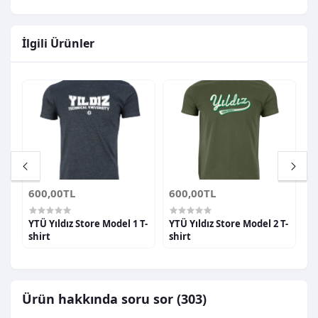
İlgili Ürünler
600,00TL
600,00TL
6
YTÜ Yıldız Store Model 1 T-
YTÜ Yıldız Store Model 2 T-
Y
shirt
shirt
s
Ürün hakkında soru sor (303)