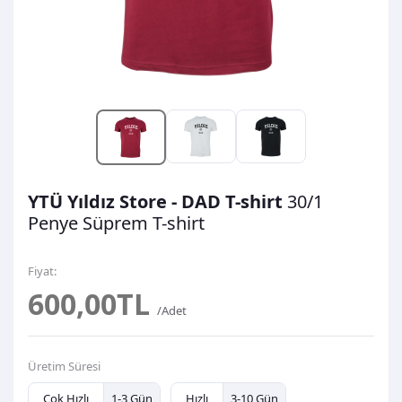
YTÜ Yıldız Store - DAD T-shirt
30/1
Penye Süprem
T-shirt
Fiyat:
600,00TL
/Adet
Üretim Süresi
Çok Hızlı
1-3 Gün
Hızlı
3-10 Gün