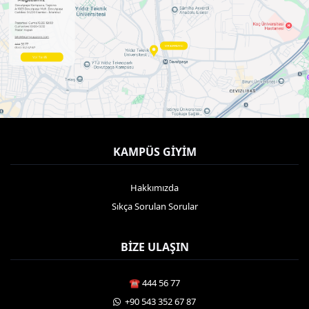
KAMPÜS GIYIM
Hakkımızda
Sıkça Sorulan Sorular
BIZE ULAŞIN
☎️ 444 56 77
️ +90 543 352 67 87